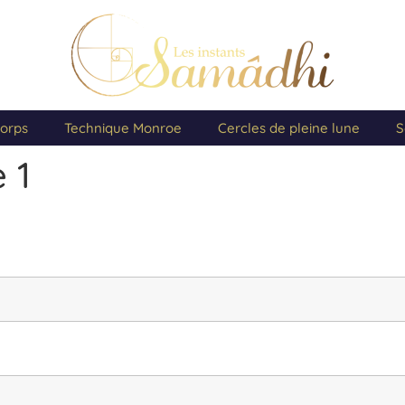
orps
Technique Monroe
Cercles de pleine lune
S
 1